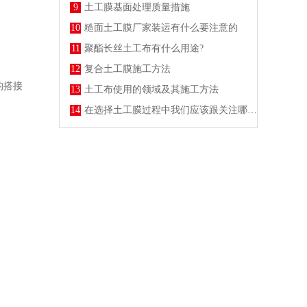
9
土工膜基面处理质量措施
10
糙面土工膜厂家装运有什么要注意的
11
聚酯长丝土工布有什么用途?
12
复合土工膜施工方法
的搭接
13
土工布使用的领域及其施工方法
14
在选择土工膜过程中我们应该跟关注哪些方面