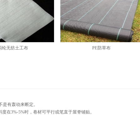
丙纶无纺土工布
PE防草布
不是有轰动来断定。
度在3%-5%时，卷材可平行或笔直于屋脊铺贴。