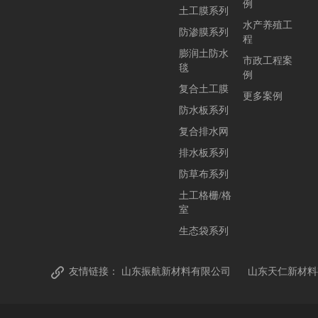
例
土工膜系列
水产养殖工
防渗膜系列
程
膨润土防水
市政工程案
毯
例
复合土工膜
更多案例
防水板系列
复合排水网
排水板系列
防草布系列
土工格栅/格
室
生态袋系列
友情链接：
山东振航新材料有限公司
山东天仁新材料
德州晨光塑编有限公司
山东同鹏土工材料有限公司
山东金信达土工材料有限公司
德州诺来电子商务有限