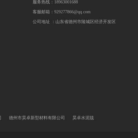
服务热线：18963001688
客服邮箱：929277866@qq.com
公司地址 ：山东省德州市陵城区经济开发区
司
德州市昊卓新型材料有限公司
昊卓水泥毯
环保科技有限公司
德州鑫洋土工材料有限公司
恒阳新材料有限公司
山东恒阳新材料有限公司