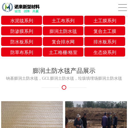
水泥毯系列
土工布系列
土工膜系列
防渗膜系列
膨润土防水毯
复合土工膜
防水板系列
复合排水网
排水板系列
防草布系列
土工格栅/格室
生态袋系列
膨润土防水毯产品展示
钠基膨润土防水毯，GCL膨润土防水毯，垃圾填埋场膨润土防水毯