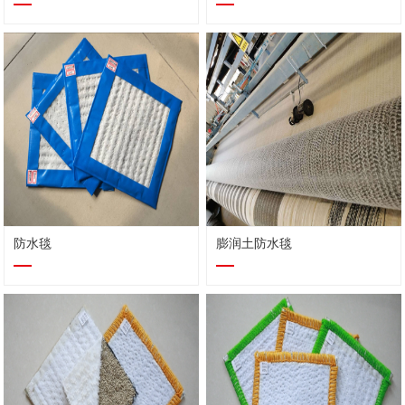
防水毯
膨润土防水毯